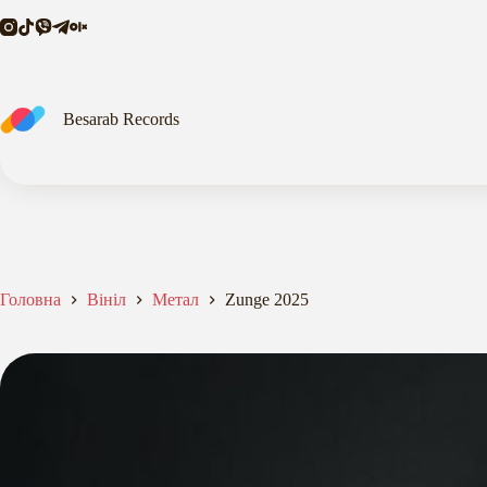
Перейти
до
вмісту
Besarab Records
Головна
Вініл
Метал
Zunge 2025