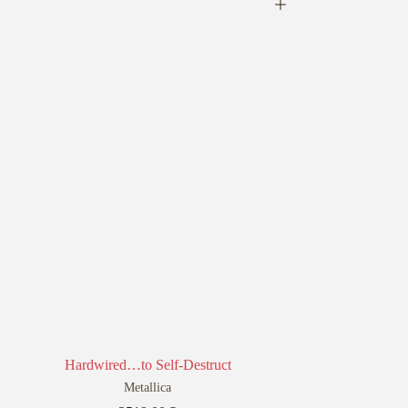
Hardwired…to Self-Destruct
Head
Metallica
Bla