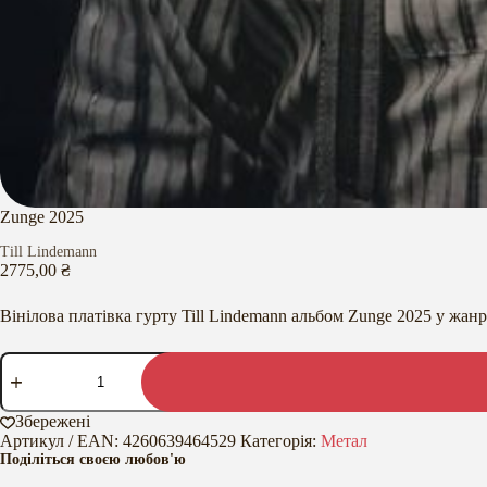
Zunge 2025
Till Lindemann
2775,00
₴
Вінілова платівка гурту Till Lindemann альбом Zunge 2025 у жанр
Zunge
2025
кількість
Збережені
Артикул / EAN:
4260639464529
Категорія:
Метал
Поділіться своєю любов'ю