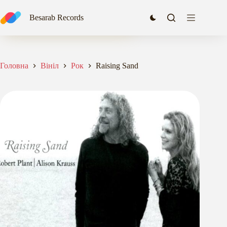
Перейти
до
Raising Sand
Besarab Records
Додати в кошик
вмісту
2244,40
₴
Головна
Вініл
Рок
Raising Sand