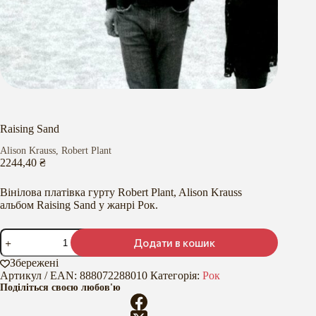
Raising Sand
Alison Krauss
,
Robert Plant
2244,40
₴
Вінілова платівка гурту Robert Plant, Alison Krauss
альбом Raising Sand у жанрі Рок.
Raising
Додати в кошик
Sand
кількість
Збережені
Артикул / EAN:
888072288010
Категорія:
Рок
Поділіться своєю любов'ю