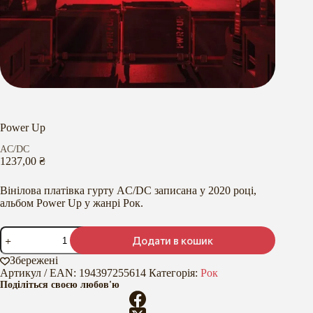
Power Up
AC/DC
1237,00
₴
Вінілова платівка гурту AC/DC записана у 2020 році,
альбом Power Up у жанрі Рок.
Power
Додати в кошик
Up
кількість
Збережені
Артикул / EAN:
194397255614
Категорія:
Рок
Поділіться своєю любов'ю