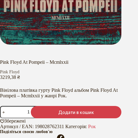
Pink Floyd At Pompeii – Mcmlxxii
Pink Floyd
3219,38
₴
Вінілова платівка гурту Pink Floyd альбом Pink Floyd At
Pompeii – Mcmlxxii у жанрі Рок.
Pink
Додати в кошик
Floyd
At
Збережені
Pompeii
Артикул / EAN:
198028762311
Категорія:
Рок
-
Поділіться своєю любов'ю
Mcmlxxii