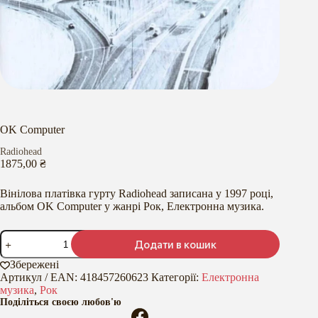
OK Computer
Radiohead
1875,00
₴
Вінілова платівка гурту Radiohead записана у 1997 році,
альбом OK Computer у жанрі Рок, Електронна музика.
OK
Додати в кошик
Computer
кількість
Збережені
Артикул / EAN:
418457260623
Категорії:
Електронна
музика
,
Рок
Поділіться своєю любов'ю