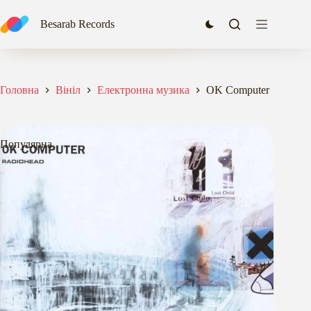
Перейти
до
OK Computer
Besarab Records
Додати в кошик
вмісту
1875,00
₴
Головна
Вініл
Електронна музика
OK Computer
Популярна