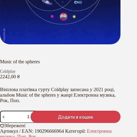
Music of the spheres
Coldplay
2242,00
₴
Вінілова платівка гурту Coldplay записана у 2021 році,
альбом Music of the spheres у жанрі Електронна музика,
Рок, Поп.
Music
Додати в кошик
of
the
Збережені
spheres
Артикул / EAN:
190296666964
Категорії:
Електронна
кількість
музика
,
Поп
,
Рок