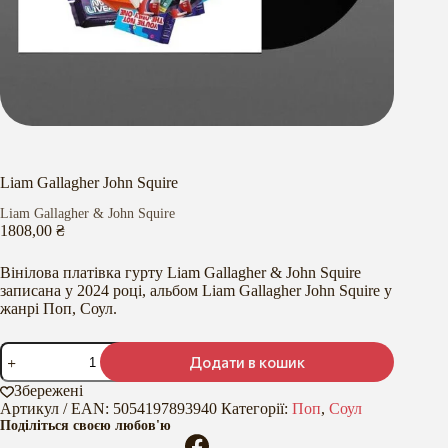
Liam Gallagher John Squire
Liam Gallagher & John Squire
1808,00
₴
Вінілова платівка гурту Liam Gallagher & John Squire
записана у 2024 році, альбом Liam Gallagher John Squire у
жанрі Поп, Соул.
Liam
Додати в кошик
Gallagher
John
Збережені
Squire
Артикул / EAN:
5054197893940
Категорії:
Поп
,
Соул
кількість
Поділіться своєю любов'ю