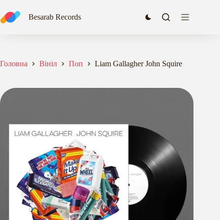
Перейти
до
Besarab Records
вмісту
Головна
Вініл
Поп
Liam Gallagher John Squire