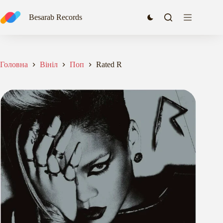
Перейти
до
Besarab Records
вмісту
Головна
Вініл
Поп
Rated R