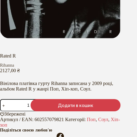
Rated R
Rihanna
2127,00
₴
Вінілова платівка гурту Rihanna записана у 2009 році,
альбом Rated R у жанрі Поп, Хіп-хоп, Соул.
Rated
Додати в кошик
R
кількість
Збережені
Артикул / EAN:
602557079821
Категорії:
Поп
,
Соул
,
Хіп-
хоп
Поділіться своєю любов'ю