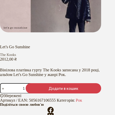
Let’s Go Sunshine
The Kooks
2012,00
₴
Вінілова платівка гурту The Kooks записана у 2018 році,
альбом Let’s Go Sunshine у жанрі Рок.
Let's
Додати в кошик
Go
Sunshine
Збережені
кількість
Артикул / EAN:
5056167106555
Категорія:
Рок
Поділіться своєю любов'ю