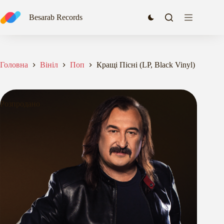
Перейти
до
Besarab Records
вмісту
Головна
Вініл
Поп
Кращі Пісні (LP, Black Vinyl)
Розпродано