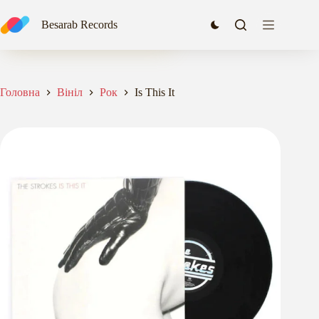
Перейти
до
Is This It
Besarab Records
Додати в кошик
вмісту
1532,00
₴
Головна
Вініл
Рок
Is This It