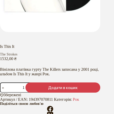
Is This It
The Strokes
1532,00
₴
Вінілова платівка гурту The Killers записана у 2001 році,
альбом Is This It у жанрі Рок.
Is
Додати в кошик
This
It
Збережені
кількість
Артикул / EAN:
194397070811
Категорія:
Рок
Поділіться своєю любов'ю