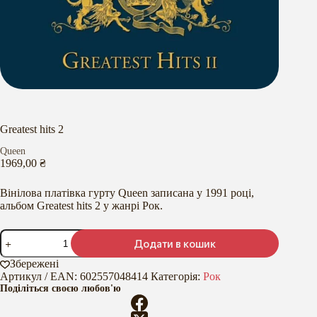
Greatest hits 2
Queen
1969,00
₴
Вінілова платівка гурту Queen записана у 1991 році,
альбом Greatest hits 2 у жанрі Рок.
Greatest
Додати в кошик
hits
2
Збережені
кількість
Артикул / EAN:
602557048414
Категорія:
Рок
Поділіться своєю любов'ю