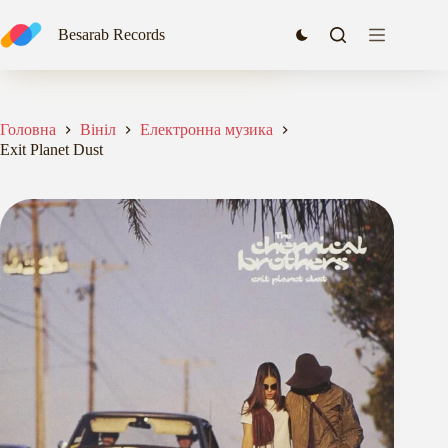
Перейти
до
Exit Planet Dust
Besarab Records
Додати в кошик
вмісту
1543,00
₴
Головна
Вініл
Електронна музика
Exit Planet Dust