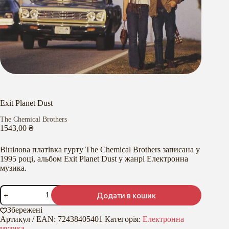
Exit Planet Dust
The Chemical Brothers
1543,00
₴
Вінілова платівка гурту The Chemical Brothers записана у
1995 році, альбом Exit Planet Dust у жанрі Електронна
музика.
Exit
Додати в кошик
Planet
Dust
Збережені
кількість
Артикул / EAN:
72438405401
Категорія:
Електронна
музика