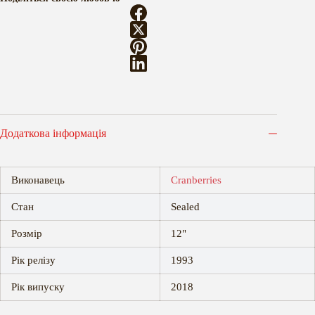
So
Why
Can't
We
кількість
Додаткова інформація
Виконавець
Cranberries
Стан
Sealed
Розмір
12"
Рік релізу
1993
Рік випуску
2018