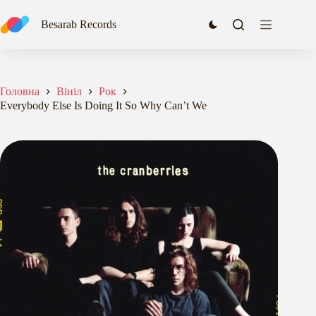
Перейти
до
Besarab Records
вмісту
Головна
Вініл
Рок
Everybody Else Is Doing It So Why Can’t We