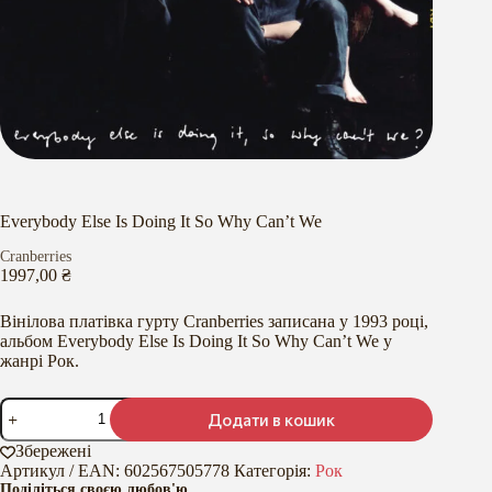
Everybody Else Is Doing It So Why Can’t We
Cranberries
1997,00
₴
Вінілова платівка гурту Cranberries записана у 1993 році,
альбом Everybody Else Is Doing It So Why Can’t We у
жанрі Рок.
Everybody
Додати в кошик
Else
Is
Збережені
Doing
Артикул / EAN:
602567505778
Категорія:
Рок
It
Поділіться своєю любов'ю