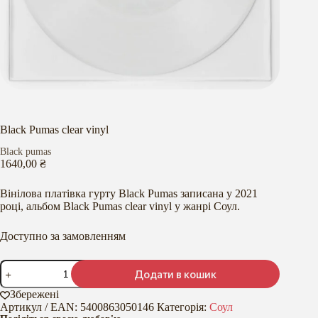
Black Pumas clear vinyl
Black pumas
1640,00
₴
Вінілова платівка гурту Black Pumas записана у 2021
році, альбом Black Pumas clear vinyl у жанрі Соул.
Доступно за замовленням
Black
Додати в кошик
Pumas
clear
Збережені
vinyl
Артикул / EAN:
5400863050146
Категорія:
Соул
кількість