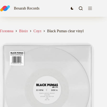
Перейти
Black Pumas clear vinyl
до
1640,00
₴
Besarab Records
Додати в кошик
вмісту
Доступно за
замовленням
Головна
Вініл
Соул
Black Pumas clear vinyl