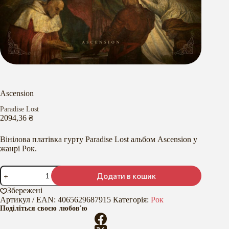
Ascension
Paradise Lost
2094,36
₴
Вінілова платівка гурту Paradise Lost альбом Ascension у
жанрі Рок.
Ascension
Додати в кошик
кількість
Збережені
Артикул / EAN:
4065629687915
Категорія:
Рок
Поділіться своєю любов'ю