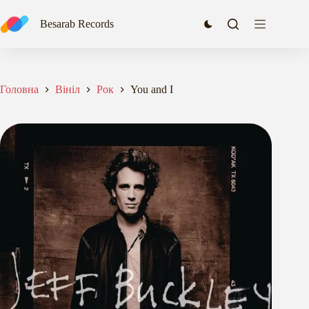
Перейти
до
Besarab Records
вмісту
Головна
Вініл
Рок
You and I