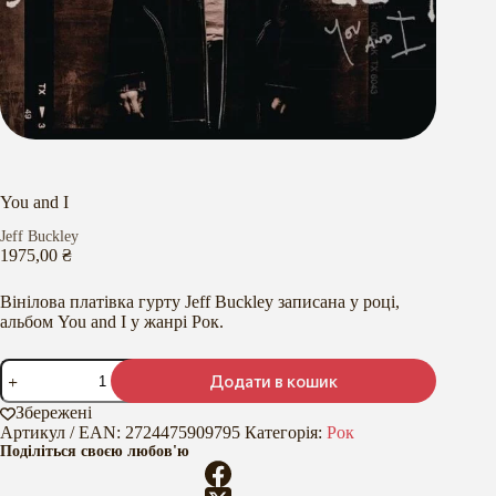
You and I
Jeff Buckley
1975,00
₴
Вінілова платівка гурту Jeff Buckley записана у році,
альбом You and I у жанрі Рок.
You
Додати в кошик
and
I
Збережені
кількість
Артикул / EAN:
2724475909795
Категорія:
Рок
Поділіться своєю любов'ю