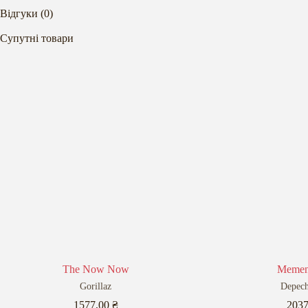
Відгуки (0)
Супутні товари
The Now Now
Memen
Gorillaz
Depec
1577,00
₴
203