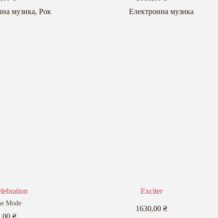
нна музика
,
Рок
Електронна музика
lebration
Exciter
he Mode
1630,00
₴
2,00
₴