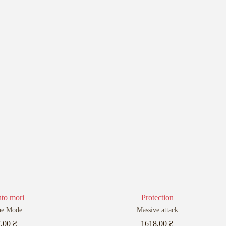
to mori
Protection
he Mode
Massive attack
7,00
₴
1618,00
₴