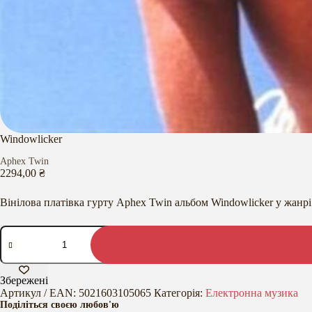
Windowlicker
Aphex Twin
2294,00
₴
Вінілова платівка гурту Aphex Twin альбом Windowlicker у жанр
Windowlicker
кількість
Збережені
Артикул / EAN:
5021603105065
Категорія:
Електронна музика
Поділіться своєю любов'ю