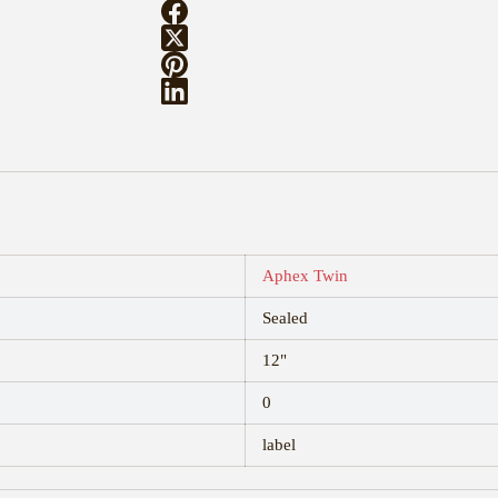
Aphex Twin
Sealed
12"
0
label