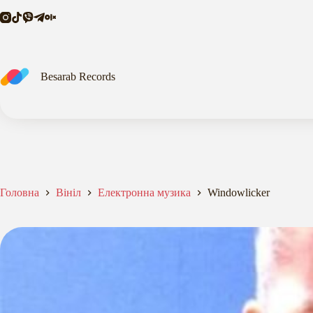
Перейти
до
вмісту
Besarab Records
Головна
Вініл
Електронна музика
Windowlicker