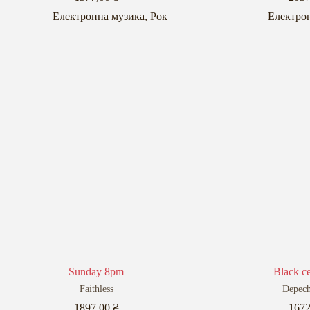
Електронна музика
,
Рок
Електро
Sunday 8pm
Black ce
Faithless
Depec
1897,00
₴
167