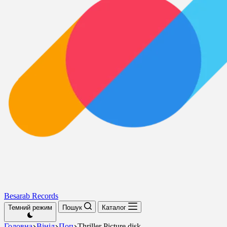
Besarab Records
Темний режим
Пошук
Каталог
Головна
Вініл
Поп
Thriller Picture disk