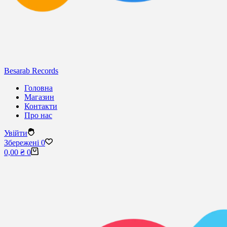
Besarab Records
Головна
Магазин
Контакти
Про нас
Увійти
Збережені
0
Кошик
0,00
₴
0