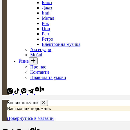
Блюз
Джаз
Інді
Метал
Рок
Поп
Реп
Ретро
Електронна музика
Аксесуари
Меблі
Різне
Про нас
Контакти
Правила та умови
Кошик покупок
Ваш кошик порожній.
Повернутись в магазин