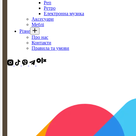
Реп
Ретро
Електронна музика
Аксесуари
Меблі
Різне
Про нас
Контакти
Правила та умови