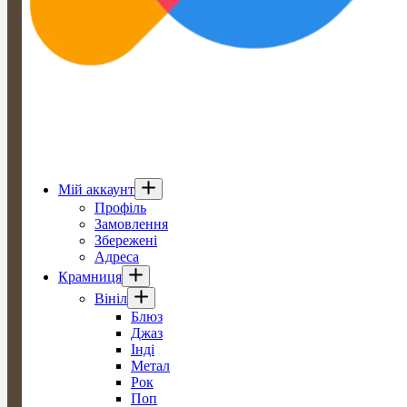
Мій аккаунт
Профіль
Замовлення
Збережені
Адреса
Крамниця
Вініл
Блюз
Джаз
Інді
Метал
Рок
Поп