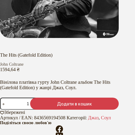
The Hits (Gatefold Edition)
John Coltrane
1594,64
₴
Вінілова платівка гурту John Coltrane альбом The Hits
(Gatefold Edition) у жанрі Джаз, Соул.
The
Додати в кошик
Hits
(Gatefold
Збережені
Edition)
Артикул / EAN:
8436569194508
Категорії:
Джаз
,
Соул
кількість
Поділіться своєю любов'ю