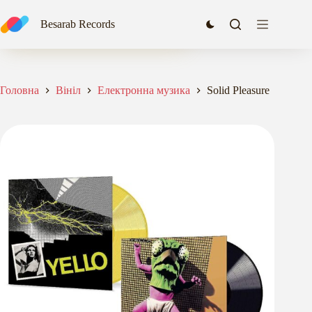
Перейти
до
Solid Pleasure
Besarab Records
Додати в кошик
вмісту
3234,00
₴
Головна
Вініл
Електронна музика
Solid Pleasure