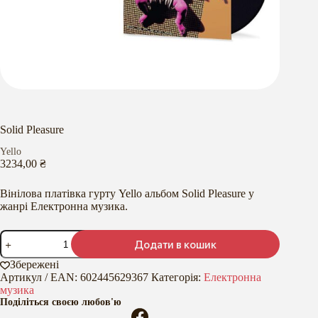
Solid Pleasure
Yello
3234,00
₴
Вінілова платівка гурту Yello альбом Solid Pleasure у
жанрі Електронна музика.
Solid
Додати в кошик
Pleasure
кількість
Збережені
Артикул / EAN:
602445629367
Категорія:
Електронна
музика
Поділіться своєю любов'ю