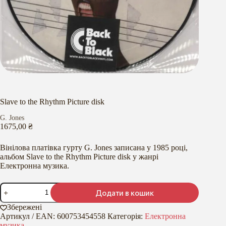
Slave to the Rhythm Picture disk
G. Jones
1675,00
₴
Вінілова платівка гурту G. Jones записана у 1985 році,
альбом Slave to the Rhythm Picture disk у жанрі
Електронна музика.
Slave
Додати в кошик
to
the
Збережені
Rhythm
Артикул / EAN:
600753454558
Категорія:
Електронна
Picture
музика