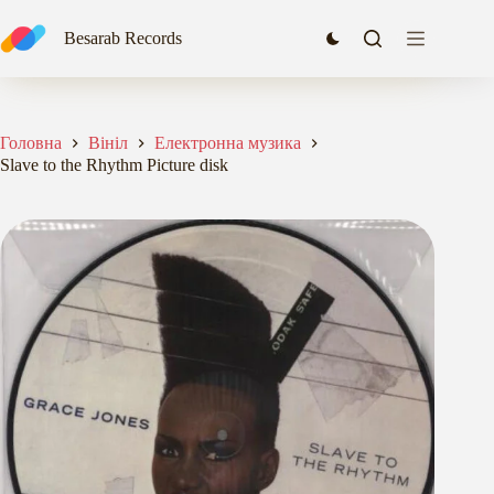
Перейти
до
Slave to the Rhythm Picture disk
Besarab Records
Додати в кошик
вмісту
1675,00
₴
Головна
Вініл
Електронна музика
Slave to the Rhythm Picture disk