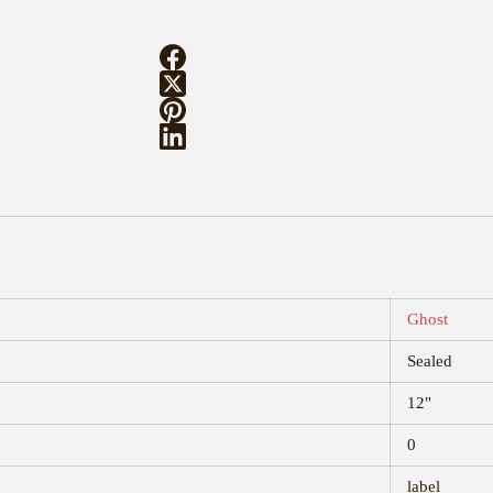
Ghost
Sealed
12"
0
label