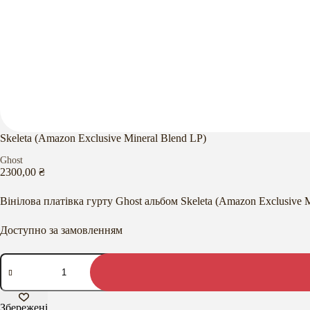
Skeleta (Amazon Exclusive Mineral Blend LP)
Ghost
2300,00
₴
Вінілова платівка гурту Ghost альбом Skeleta (Amazon Exclusive M
Доступно за замовленням
Skeleta
(Amazon
Exclusive
Mineral
Blend
Збережені