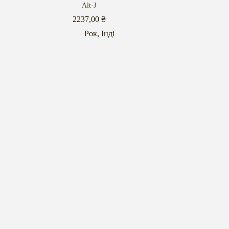
Alt-J
2237,00
₴
Рок
,
Інді