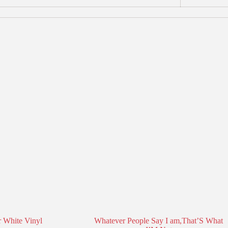
 White Vinyl
Whatever People Say I am,That’S What