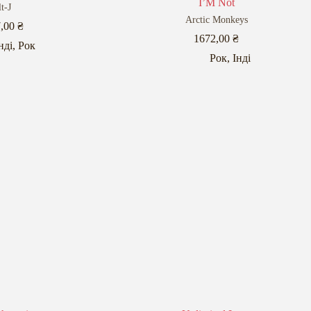
I’M Not
t-J
Arctic Monkeys
7,00
₴
1672,00
₴
нді
,
Рок
Рок
,
Інді