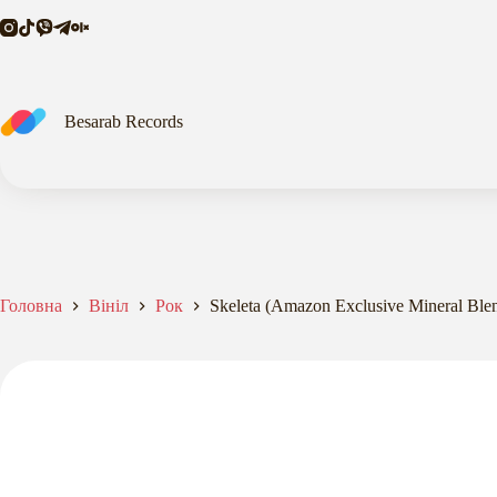
Mineral
Перейти
Blend
до
LP)
вмісту
кількість
Besarab Records
Головна
Вініл
Рок
Skeleta (Amazon Exclusive Mineral Ble