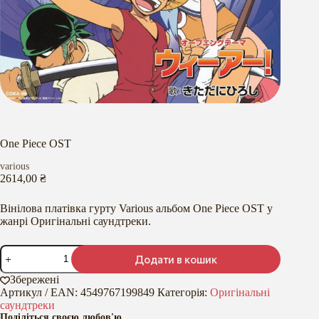
One Piece OST
various
2614,00
₴
Вінілова платівка гурту Various альбом One Piece OST у
жанрі Оригінальні саундтреки.
One
Додати в кошик
Piece
OST
Збережені
кількість
Артикул / EAN:
4549767199849
Категорія:
Оригінальні
саундтреки
Поділіться своєю любов'ю