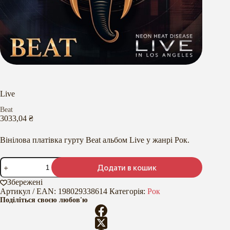
Live
Beat
3033,04
₴
Вінілова платівка гурту Beat альбом Live у жанрі Рок.
Live
Додати в кошик
кількість
Збережені
Артикул / EAN:
198029338614
Категорія:
Рок
Поділіться своєю любов'ю