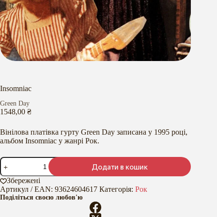
Insomniac
Green Day
1548,00
₴
Вінілова платівка гурту Green Day записана у 1995 році,
альбом Insomniac у жанрі Рок.
Insomniac
Додати в кошик
кількість
Збережені
Артикул / EAN:
93624604617
Категорія:
Рок
Поділіться своєю любов'ю