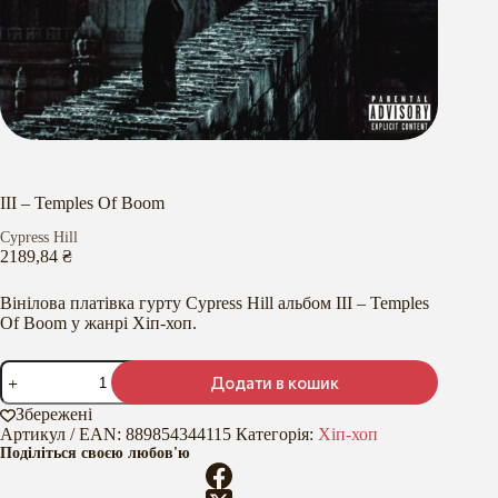
III – Temples Of Boom
Cypress Hill
2189,84
₴
Вінілова платівка гурту Cypress Hill альбом III – Temples
Of Boom у жанрі Хіп-хоп.
III
Додати в кошик
-
Temples
Збережені
Of
Артикул / EAN:
889854344115
Категорія:
Хіп-хоп
Boom
Поділіться своєю любов'ю
кількість