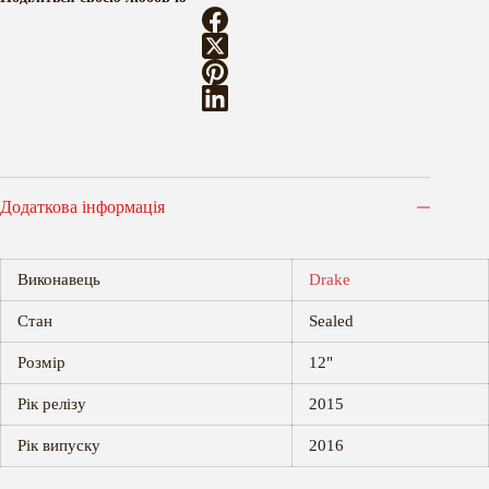
Too
Late
кількість
Додаткова інформація
Виконавець
Drake
Стан
Sealed
Розмір
12"
Рік релізу
2015
Рік випуску
2016