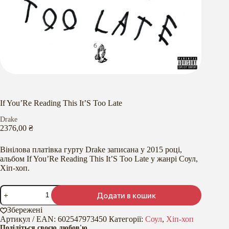
If You’Re Reading This It’S Too Late
Drake
2376,00
₴
Вінілова платівка гурту Drake записана у 2015 році,
альбом If You’Re Reading This It’S Too Late у жанрі Соул,
Хіп-хоп.
If
Додати в кошик
You'Re
Reading
Збережені
This
Артикул / EAN:
602547973450
Категорії:
Соул
,
Хіп-хоп
It'S
Поділіться своєю любов'ю