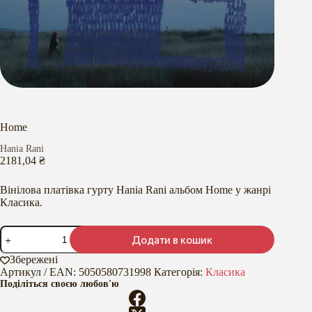
Home
Hania Rani
2181,04
₴
Вінілова платівка гурту Hania Rani альбом Home у жанрі
Класика.
Home
Додати в кошик
кількість
Збережені
Артикул / EAN:
5050580731998
Категорія:
Класика
Поділіться своєю любов'ю