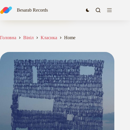
Перейти
до
Home
Besarab Records
Додати в кошик
вмісту
2181,04
₴
Головна
Вініл
Класика
Home