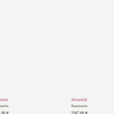
enrot
Herzeleid
stein
Rammstein
2,00
₴
2587,00
₴