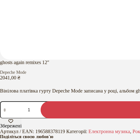
ghosts again remixes 12″
Depeche Mode
2041,00
₴
Вінілова платівка гурту Depeche Mode записана у році, альбом gh
ghosts
again
remixes
12"
кількість
Збережені
Артикул / EAN:
196588378119
Категорії:
Електронна музика
,
Ро
Поділіться своєю любов'ю