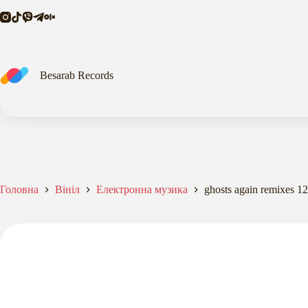
12"
Перейти
кількість
до
вмісту
Besarab Records
Головна
Вініл
Електронна музика
ghosts again remixes 1