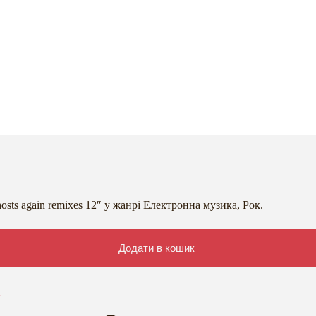
osts again remixes 12″ у жанрі Електронна музика, Рок.
Додати в кошик
к