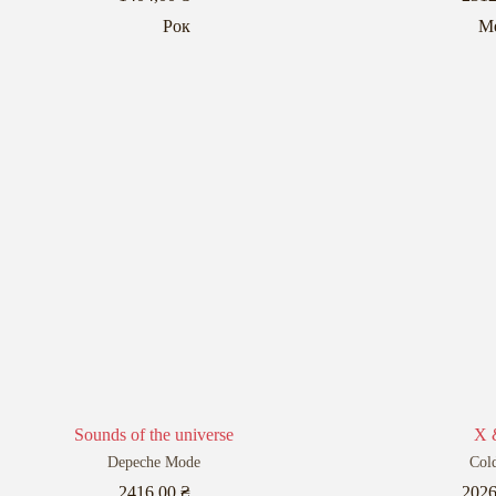
Рок
М
Sounds of the universe
X 
Depeche Mode
Col
2416,00
₴
202