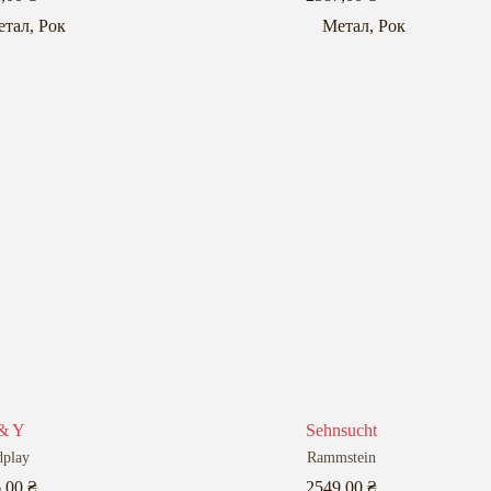
етал
,
Рок
Метал
,
Рок
& Y
Sehnsucht
dplay
Rammstein
6,00
₴
2549,00
₴