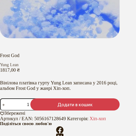
Frost God
Yung Lean
1817,00
₴
Вінілова платівка гурту Yung Lean записана у 2016 році,
альбом Frost God у жанрі Хіп-хоп.
Frost
Додати в кошик
God
кількість
Збережені
Артикул / EAN:
5056167128649
Категорія:
Хіп-хоп
Поділіться своєю любов'ю