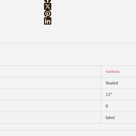
various
Sealed
12"
0
label