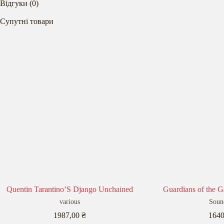
Відгуки (0)
Супутні товари
Quentin Tarantino’S Django Unchained
Guardians of the G
various
Soun
1987,00
₴
164