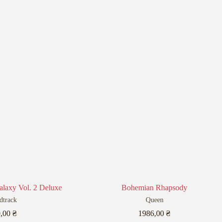
alaxy Vol. 2 Deluxe
Bohemian Rhapsody
dtrack
Queen
0,00
₴
1986,00
₴