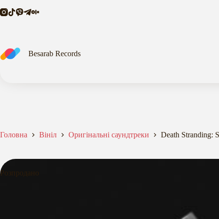
Перейти
до
вмісту
Besarab Records
Головна
Вініл
Оригінальні саундтреки
Death Stranding:
Розпродано