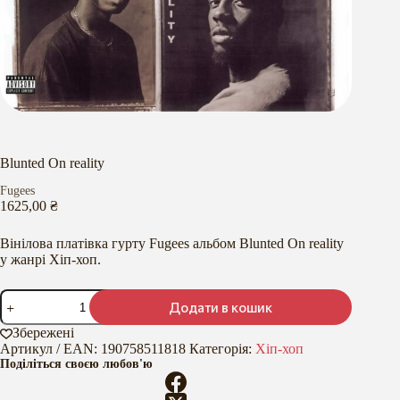
Blunted On reality
Fugees
1625,00
₴
Вінілова платівка гурту Fugees альбом Blunted On reality
у жанрі Хіп-хоп.
Blunted
Додати в кошик
On
reality
Збережені
кількість
Артикул / EAN:
190758511818
Категорія:
Хіп-хоп
Поділіться своєю любов'ю