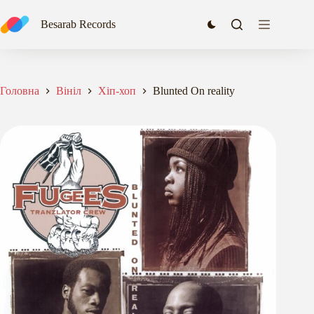
Перейти
до
Besarab Records
вмісту
Головна
Вініл
Хіп-хоп
Blunted On reality