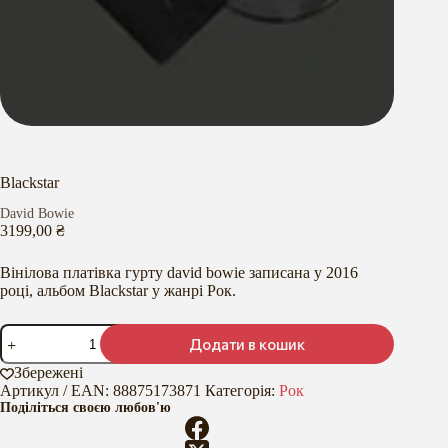
Blackstar
David Bowie
3199,00
₴
Вінілова платівка гурту david bowie записана у 2016
році, альбом Blackstar у жанрі Рок.
Blackstar
Додати в кошик
кількість
Збережені
Артикул / EAN:
88875173871
Категорія:
Рок
Поділіться своєю любов'ю