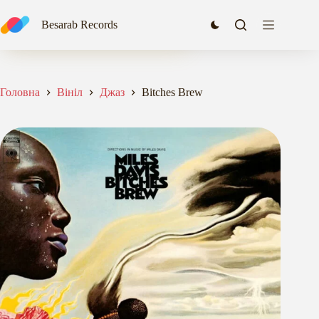
Перейти
до
Bitches Brew
Besarab Records
Додати в кошик
вмісту
2246,00
₴
Головна
Вініл
Джаз
Bitches Brew