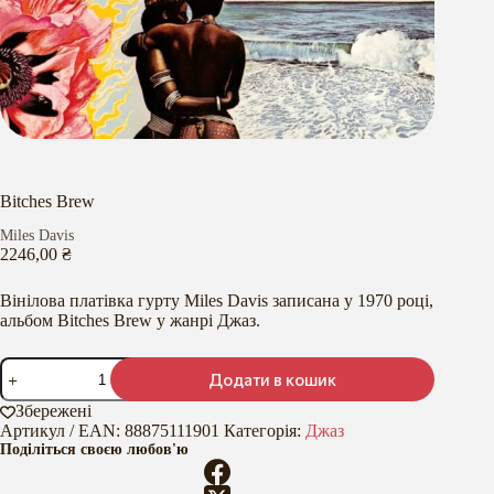
Bitches Brew
Miles Davis
2246,00
₴
Вінілова платівка гурту Miles Davis записана у 1970 році,
альбом Bitches Brew у жанрі Джаз.
Bitches
Додати в кошик
Brew
кількість
Збережені
Артикул / EAN:
88875111901
Категорія:
Джаз
Поділіться своєю любов'ю